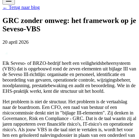
←
Terug naar blog
GRC zonder omweg: het framework op je
Seveso-VBS
20 april 2026
Elk Seveso- of BRZO-bedrijf heeft een veiligheidsbeheersysteem
(VBS) dat is opgebouwd rond de zeven elementen uit bijlage III van
de Seveso III-richtlijn: organisatie en personeel, identificatie en
beoordeling van gevaren, operationele controle, wijzigingsbeheer,
noodplanning, prestatiebewaking en audit en beoordeling. Wie in de
EHS-praktijk werkt, kent die structuur uit het hoofd.
Het probleem is niet de structuur. Het probleem is de vertaalslag
naar de boardroom. Een CFO, een raad van bestuur of een
risicocommissie denkt niet in "bijlage III-elementen". Zij denken in
Governance, Risk en Compliance - GRC. Dat is de taal waarin zij al
jaren rapporteren over financiële risico's, IT-risico's en operationele
risico's. Als jouw VBS in die taal niet te vertalen is, wordt het voor
hen een geïsoleerd nalevingsdossier in plaats van een onderdeel van