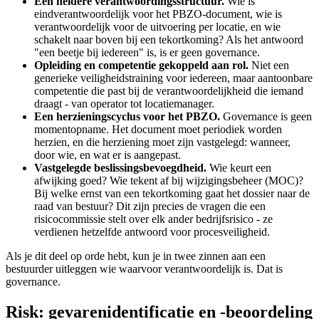
Een heldere verantwoordingsstructuur.
Wie is
eindverantwoordelijk voor het PBZO-document, wie is
verantwoordelijk voor de uitvoering per locatie, en wie
schakelt naar boven bij een tekortkoming? Als het antwoord
"een beetje bij iedereen" is, is er geen governance.
Opleiding en competentie gekoppeld aan rol.
Niet een
generieke veiligheidstraining voor iedereen, maar aantoonbare
competentie die past bij de verantwoordelijkheid die iemand
draagt - van operator tot locatiemanager.
Een herzieningscyclus voor het PBZO.
Governance is geen
momentopname. Het document moet periodiek worden
herzien, en die herziening moet zijn vastgelegd: wanneer,
door wie, en wat er is aangepast.
Vastgelegde beslissingsbevoegdheid.
Wie keurt een
afwijking goed? Wie tekent af bij wijzigingsbeheer (MOC)?
Bij welke ernst van een tekortkoming gaat het dossier naar de
raad van bestuur? Dit zijn precies de vragen die een
risicocommissie stelt over elk ander bedrijfsrisico - ze
verdienen hetzelfde antwoord voor procesveiligheid.
Als je dit deel op orde hebt, kun je in twee zinnen aan een
bestuurder uitleggen wie waarvoor verantwoordelijk is. Dat is
governance.
Risk: gevarenidentificatie en -beoordeling