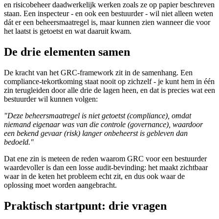
en risicobeheer daadwerkelijk werken zoals ze op papier beschreven
staan. Een inspecteur - en ook een bestuurder - wil niet alleen weten
dát er een beheersmaatregel is, maar kunnen zien wanneer die voor
het laatst is getoetst en wat daaruit kwam.
De drie elementen samen
De kracht van het GRC-framework zit in de samenhang. Een
compliance-tekortkoming staat nooit op zichzelf - je kunt hem in één
zin terugleiden door alle drie de lagen heen, en dat is precies wat een
bestuurder wil kunnen volgen:
"Deze beheersmaatregel is niet getoetst (compliance), omdat
niemand eigenaar was van die controle (governance), waardoor
een bekend gevaar (risk) langer onbeheerst is gebleven dan
bedoeld."
Dat ene zin is meteen de reden waarom GRC voor een bestuurder
waardevoller is dan een losse audit-bevinding: het maakt zichtbaar
waar in de keten het probleem echt zit, en dus ook waar de
oplossing moet worden aangebracht.
Praktisch startpunt: drie vragen