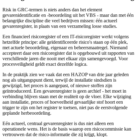
Risk in GRC-termen is niets anders dan het element
gevarenidentificatie en -beoordeling uit het VBS - maar dan met één
belangrijke discipline die veel bedrijven missen: één actueel
gevarenregister, in plaats van een verzameling losse studies.
Een financieel risicoregister of een IT-risicoregister werkt volgens
hetzelfde principe: alle geïdentificeerde risico's staan op één plek,
met actuele beoordeling, eigenaar en beheersmaatregel. Niemand
accepteert daar een risicoregister dat is opgebouwd uit rapporten van
verschillende jaren die nooit met elkaar zijn samengevoegd. Voor
procesveiligheid geldt exact dezelfde logica.
In de praktijk zien we vaak dat een HAZOP van drie jaar geleden
nog als uitgangspunt dient, terwijl de installatie sindsdien is
gewijzigd, het proces is aangepast, of nieuwe stoffen zijn
geïntroduceerd. Een gevarenregister is geen archief - het moet in
verbinding blijven staan met de realiteit op de vloer. Elke wijziging
aan installatie, proces of hoeveelheid gevaarlijke stof hoort een
trigger te zijn om het register te toetsen, niet pas de eerstvolgende
geplande herbeoordeling.
Eén actueel, centraal gevarenregister is dus niet alleen een
operationele wens. Het is de basis waarop een risicocommissie kan
vertrouwen dat de risico-informatie die zij krijgt, klopt.