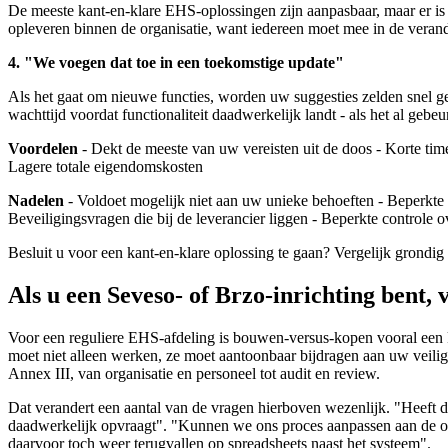
De meeste kant-en-klare EHS-oplossingen zijn aanpasbaar, maar er is 
opleveren binnen de organisatie, want iedereen moet mee in de veran
4. "We voegen dat toe in een toekomstige update"
Als het gaat om nieuwe functies, worden uw suggesties zelden snel g
wachttijd voordat functionaliteit daadwerkelijk landt - als het al ge
Voordelen
- Dekt de meeste van uw vereisten uit de doos - Korte tim
Lagere totale eigendomskosten
Nadelen
- Voldoet mogelijk niet aan uw unieke behoeften - Beperkte a
Beveiligingsvragen die bij de leverancier liggen - Beperkte controle 
Besluit u voor een kant-en-klare oplossing te gaan? Vergelijk grondig
Als u een Seveso- of Brzo-inrichting bent,
Voor een reguliere EHS-afdeling is bouwen-versus-kopen vooral een kw
moet niet alleen werken, ze moet aantoonbaar bijdragen aan uw veilig
Annex III, van organisatie en personeel tot audit en review.
Dat verandert een aantal van de vragen hierboven wezenlijk. "Heeft d
daadwerkelijk opvraagt". "Kunnen we ons proces aanpassen aan de op
daarvoor toch weer terugvallen op spreadsheets naast het systeem".