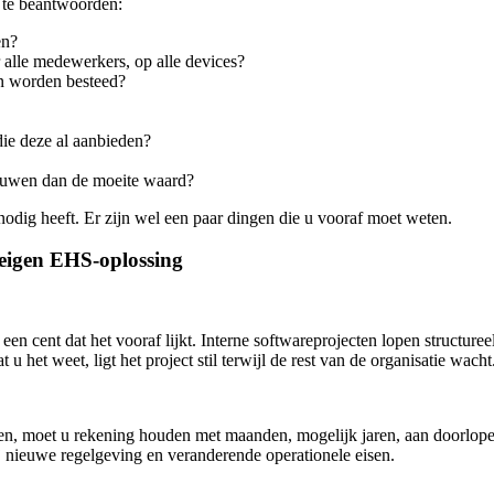
 te beantwoorden:
en?
alle medewerkers, op alle devices?
en worden besteed?
die deze al aanbieden?
 bouwen dan de moeite waard?
 nodig heeft. Er zijn wel een paar dingen die u vooraf moet weten.
 eigen EHS-oplossing
en cent dat het vooraf lijkt. Interne softwareprojecten lopen structureel
 u het weet, ligt het project stil terwijl de rest van de organisatie wacht
n, moet u rekening houden met maanden, mogelijk jaren, aan doorlopende 
 nieuwe regelgeving en veranderende operationele eisen.