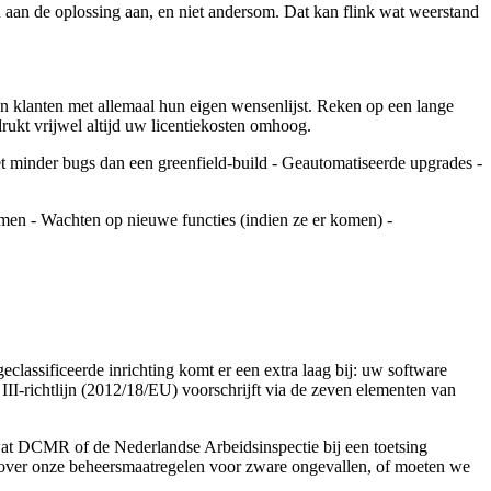
n aan de oplossing aan, en niet andersom. Dat kan flink wat weerstand
n klanten met allemaal hun eigen wensenlijst. Reken op een lange
rukt vrijwel altijd uw licentiekosten omhoog.
t minder bugs dan een greenfield-build - Geautomatiseerde upgrades -
emen - Wachten op nieuwe functies (indien ze er komen) -
lassificeerde inrichting komt er een extra laag bij: uw software
II-richtlijn (2012/18/EU) voorschrijft via de zeven elementen van
 wat DCMR of de Nederlandse Arbeidsinspectie bij een toetsing
n over onze beheersmaatregelen voor zware ongevallen, of moeten we