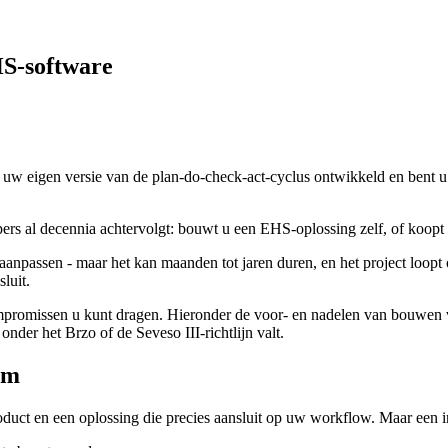
HS-software
k uw eigen versie van de plan-do-check-act-cyclus ontwikkeld en bent u
pers al decennia achtervolgt: bouwt u een EHS-oplossing zelf, of koopt 
 aanpassen - maar het kan maanden tot jaren duren, en het project loop
luit.
mpromissen u kunt dragen. Hieronder de voor- en nadelen van bouwen ve
nder het Brzo of de Seveso III-richtlijn valt.
rm
oduct en een oplossing die precies aansluit op uw workflow. Maar een int