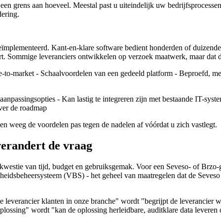
een grens aan hoeveel. Meestal past u uiteindelijk uw bedrijfsprocesse
dering.
eïmplementeerd. Kant-en-klare software bedient honderden of duizende
beurt. Sommige leveranciers ontwikkelen op verzoek maatwerk, maar dat d
e-to-market - Schaalvoordelen van een gedeeld platform - Beproefd, me
anpassingsopties - Kan lastig te integreren zijn met bestaande IT-syst
over de roadmap
 en weeg de voordelen pas tegen de nadelen af vóórdat u zich vastlegt.
 verandert de vraag
estie van tijd, budget en gebruiksgemak. Voor een Seveso- of Brzo-gec
heidsbeheersysteem (VBS) - het geheel van maatregelen dat de Seveso I
e leverancier klanten in onze branche" wordt "begrijpt de leverancier
lossing" wordt "kan de oplossing herleidbare, auditklare data levere