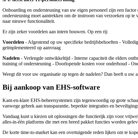
Onboarding en ondersteuning van uw eigen personeel zijn een factor d
ondersteuning moet aantrekken om de instroom van verzoeken op te va
naar nieuwe functionaliteit.
Er zijn zeker voordelen aan intern bouwen. Op een rij:
Voordelen
- Afgestemd op uw specifieke bedrijfsbehoeften - Volledi
geïmplementeerd op aanvraag
Nadelen
- Verlengde ontwikkeltijd - Interne capaciteit die elders on
training of ondersteuning - Doorlopende kosten voor onderhoud - Ondui
Weegt dit voor uw organisatie op tegen de nadelen? Dan heeft u uw 
Bij aankoop van EHS-software
Kant-en-klare EHS-beheersystemen zijn tegenwoordig op grote schaal b
vanwege gebrek aan transparantie, beperkte integraties en beveiliging
Vandaag kunt u kiezen uit oplossingen die functierijk zijn voor vrijwe
alles-in-één platforms die met een breed pakket functies worden gelev
De korte time-to-market kan een overtuigende reden lijken om te kopen