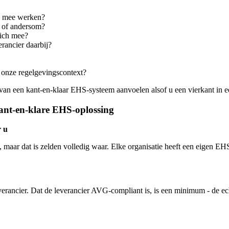
ks mee werken?
 of andersom?
zich mee?
erancier daarbij?
in onze regelgevingscontext?
an een kant-en-klaar EHS-systeem aanvoelen alsof u een vierkant in e
kant-en-klare EHS-oplossing
r u
maar dat is zelden volledig waar. Elke organisatie heeft een eigen EHS
verancier. Dat de leverancier AVG-compliant is, is een minimum - de e