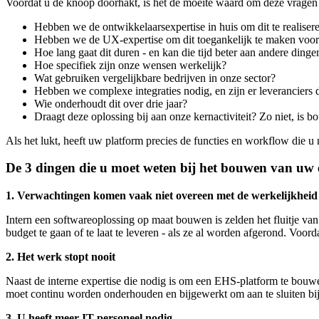
Voordat u de knoop doorhakt, is het de moeite waard om deze vragen
Hebben we de ontwikkelaarsexpertise in huis om dit te realiser
Hebben we de UX-expertise om dit toegankelijk te maken voor 
Hoe lang gaat dit duren - en kan die tijd beter aan andere ding
Hoe specifiek zijn onze wensen werkelijk?
Wat gebruiken vergelijkbare bedrijven in onze sector?
Hebben we complexe integraties nodig, en zijn er leveranciers 
Wie onderhoudt dit over drie jaar?
Draagt deze oplossing bij aan onze kernactiviteit? Zo niet, is
Als het lukt, heeft uw platform precies de functies en workflow die u
De 3 dingen die u moet weten bij het bouwen van uw
1. Verwachtingen komen vaak niet overeen met de werkelijkheid
Intern een softwareoplossing op maat bouwen is zelden het fluitje van e
budget te gaan of te laat te leveren - als ze al worden afgerond. Voordat
2. Het werk stopt nooit
Naast de interne expertise die nodig is om een EHS-platform te bouwe
moet continu worden onderhouden en bijgewerkt om aan te sluiten bij
3. U heeft meer IT-personeel nodig