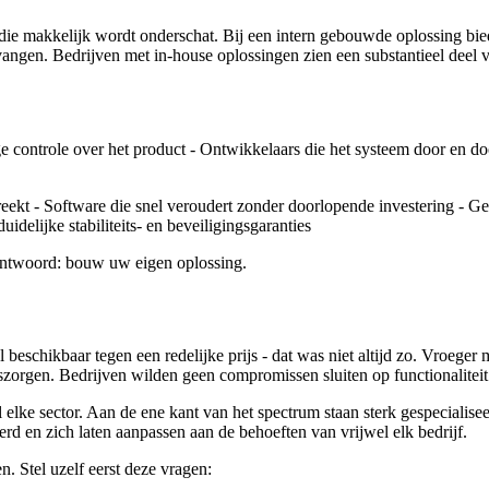
ie makkelijk wordt onderschat. Bij een intern gebouwde oplossing biedt
ngen. Bedrijven met in-house oplossingen zien een substantieel deel v
ge controle over het product - Ontwikkelaars die het systeem door en 
tbreekt - Software die snel veroudert zonder doorlopende investering -
delijke stabiliteits- en beveiligingsgaranties
antwoord: bouw uw eigen oplossing.
eschikbaar tegen een redelijke prijs - dat was niet altijd zo. Vroege
szorgen. Bedrijven wilden geen compromissen sluiten op functionaliteit
l elke sector. Aan de ene kant van het spectrum staan sterk gespecialis
erd en zich laten aanpassen aan de behoeften van vrijwel elk bedrijf.
. Stel uzelf eerst deze vragen: