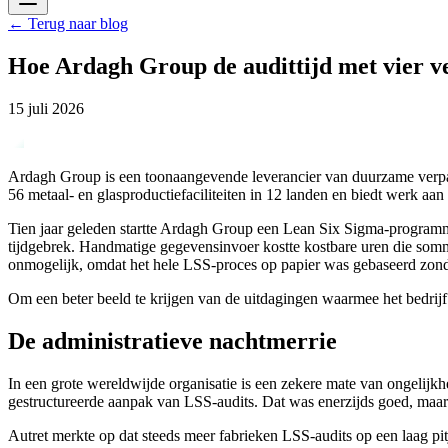
←
Terug naar blog
Hoe Ardagh Group de audittijd met vier v
15 juli 2026
Ardagh Group is een toonaangevende leverancier van duurzame verpakk
56 metaal- en glasproductiefaciliteiten in 12 landen en biedt werk a
Tien jaar geleden startte Ardagh Group een Lean Six Sigma-programma 
tijdgebrek. Handmatige gegevensinvoer kostte kostbare uren die somm
onmogelijk, omdat het hele LSS-proces op papier was gebaseerd zond
Om een beter beeld te krijgen van de uitdagingen waarmee het bedrij
De administratieve nachtmerrie
In een grote wereldwijde organisatie is een zekere mate van ongelij
gestructureerde aanpak van LSS-audits. Dat was enerzijds goed, maar b
Autret merkte op dat steeds meer fabrieken LSS-audits op een laag pit