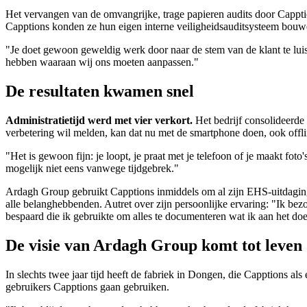
Het vervangen van de omvangrijke, trage papieren audits door Capptio
Capptions konden ze hun eigen interne veiligheidsauditsysteem bou
"Je doet gewoon geweldig werk door naar de stem van de klant te luist
hebben waaraan wij ons moeten aanpassen."
De resultaten kwamen snel
Administratietijd werd met vier verkort.
Het bedrijf consolideerde 
verbetering wil melden, kan dat nu met de smartphone doen, ook offl
"Het is gewoon fijn: je loopt, je praat met je telefoon of je maakt fot
mogelijk niet eens vanwege tijdgebrek."
Ardagh Group gebruikt Capptions inmiddels om al zijn EHS-uitdagingen 
alle belanghebbenden. Autret over zijn persoonlijke ervaring: "Ik bez
bespaard die ik gebruikte om alles te documenteren wat ik aan het do
De visie van Ardagh Group komt tot leven
In slechts twee jaar tijd heeft de fabriek in Dongen, die Capptions al
gebruikers Capptions gaan gebruiken.