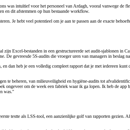
ns was intuïtief voor het personeel van Ardagh, vooral vanwege de fle
wen en dit afstemmen op hun bestaande workflow.
eren. Je hebt veel potentieel om je aan te passen aan de exacte behoeft
al zijn Excel-bestanden in een gestructureerde set audit-sjablonen in Ca
ine. De gevreesde 5S-audits die vroeger uren van managers in beslag n
o's, en dan heb je een volledig compleet rapport dat je met iedereen kunt
te beheren, van milieuveiligheid en hygiëne-audits tot afvalidentificat
oek ongeveer om de week een fabriek waar ik ga lopen. Ik heb de app bi
en was."
s eerste testte als LSS-tool, een aanzienlijke golf van rapporten gezien