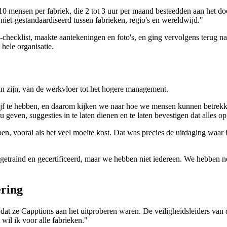
10 mensen per fabriek, die 2 tot 3 uur per maand besteedden aan het d
iet-gestandaardiseerd tussen fabrieken, regio's en wereldwijd."
-checklist, maakte aantekeningen en foto's, en ging vervolgens terug n
 hele organisatie.
an zijn, van de werkvloer tot het hogere management.
rijf te hebben, en daarom kijken we naar hoe we mensen kunnen betrekk
geven, suggesties in te laten dienen en te laten bevestigen dat alles op z
jpen, vooral als het veel moeite kost. Dat was precies de uitdaging waar 
getraind en gecertificeerd, maar we hebben niet iedereen. We hebben n
ering
at ze Capptions aan het uitproberen waren. De veiligheidsleiders van d
 wil ik voor alle fabrieken."