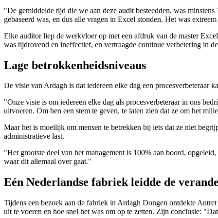
"De gemiddelde tijd die we aan deze audit besteedden, was minstens 
gebaseerd was, en dus alle vragen in Excel stonden. Het was extreem n
Elke auditor liep de werkvloer op met een afdruk van de master Excel
was tijdrovend en ineffectief, en vertraagde continue verbetering in de
Lage betrokkenheidsniveaus
De visie van Ardagh is dat iedereen elke dag een procesverbeteraar k
"Onze visie is om iedereen elke dag als procesverbeteraar in ons bed
uitvoeren. Om hen een stem te geven, te laten zien dat ze om het milieu 
Maar het is moeilijk om mensen te betrekken bij iets dat ze niet begri
administratieve last.
"Het grootste deel van het management is 100% aan boord, opgeleid, 
waar dit allemaal over gaat."
Eén Nederlandse fabriek leidde de verand
Tijdens een bezoek aan de fabriek in Ardagh Dongen ontdekte Autret d
uit te voeren en hoe snel het was om op te zetten. Zijn conclusie: "Dat