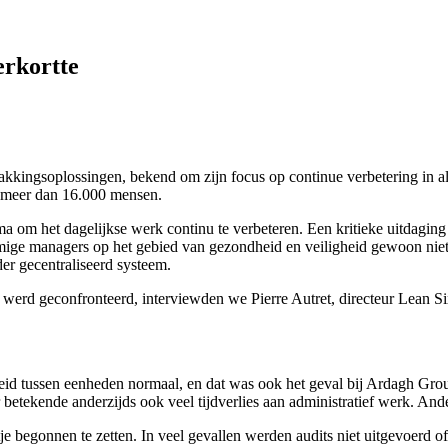
erkortte
ingsoplossingen, bekend om zijn focus op continue verbetering in alle
an meer dan 16.000 mensen.
om het dagelijkse werk continu te verbeteren. Een kritieke uitdaging 
ige managers op het gebied van gezondheid en veiligheid gewoon niet 
er gecentraliseerd systeem.
f werd geconfronteerd, interviewden we Pierre Autret, directeur Lean 
kheid tussen eenheden normaal, en dat was ook het geval bij Ardagh Gr
etekende anderzijds ook veel tijdverlies aan administratief werk. Ander
je begonnen te zetten. In veel gevallen werden audits niet uitgevoerd o