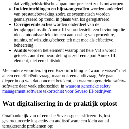
dat veiligheidskritische apparatuur presteert zoals ontworpen.
Incidentmeldingen en bijna-ongevallen
worden onderdeel
van prestatiebewaking zodra ze systematisch worden
geanalyseerd op trend, in plaats van los geregistreerd.
Corrigerende acties
worden onderdeel van de
terugkoppellus die Annex III veronderstelt: een bevinding die
niet aantoonbaar leidt tot een aanpassing van procedure,
training of wijzigingsbeheer, telt niet mee als effectieve
beheersing.
Audits
worden het element waarop het hele VBS wordt
getoetst: audit en beoordeling is zelf een apart Annex III-
element, niet een sluitstuk.
Met andere woorden: bij een Brzo-inrichting is "waar te vissen" niet
alleen een efficiëntievraag, maar ook een auditvraag. We gaan
dieper in op wat dat concreet betekent, en waarom generieke safety-
software daar vaak tekortschiet, in
waarom generieke safety
management software tekortschiet voor Seveso III-bedrijven
.
Wat digitalisering in de praktijk oplost
Onafhankelijk van of een site Seveso-geclassificeerd is, lost
gestructureerde inspectie- en auditsoftware een klein aantal
terugkerende problemen op: