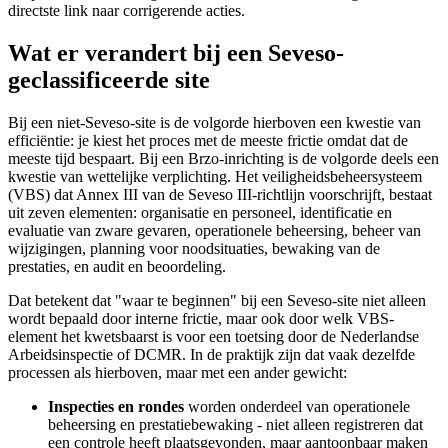
directste link naar corrigerende acties.
Wat er verandert bij een Seveso-
geclassificeerde site
Bij een niet-Seveso-site is de volgorde hierboven een kwestie van
efficiëntie: je kiest het proces met de meeste frictie omdat dat de
meeste tijd bespaart. Bij een Brzo-inrichting is de volgorde deels een
kwestie van wettelijke verplichting. Het veiligheidsbeheersysteem
(VBS) dat Annex III van de Seveso III-richtlijn voorschrijft, bestaat
uit zeven elementen: organisatie en personeel, identificatie en
evaluatie van zware gevaren, operationele beheersing, beheer van
wijzigingen, planning voor noodsituaties, bewaking van de
prestaties, en audit en beoordeling.
Dat betekent dat "waar te beginnen" bij een Seveso-site niet alleen
wordt bepaald door interne frictie, maar ook door welk VBS-
element het kwetsbaarst is voor een toetsing door de Nederlandse
Arbeidsinspectie of DCMR. In de praktijk zijn dat vaak dezelfde
processen als hierboven, maar met een ander gewicht:
Inspecties en rondes
worden onderdeel van operationele
beheersing en prestatiebewaking - niet alleen registreren dat
een controle heeft plaatsgevonden, maar aantoonbaar maken