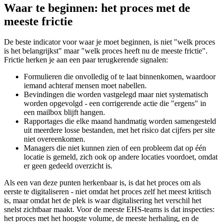
Waar te beginnen: het proces met de
meeste frictie
De beste indicator voor waar je moet beginnen, is niet "welk proces
is het belangrijkst" maar "welk proces heeft nu de meeste frictie".
Frictie herken je aan een paar terugkerende signalen:
Formulieren die onvolledig of te laat binnenkomen, waardoor
iemand achteraf mensen moet nabellen.
Bevindingen die worden vastgelegd maar niet systematisch
worden opgevolgd - een corrigerende actie die "ergens" in
een mailbox blijft hangen.
Rapportages die elke maand handmatig worden samengesteld
uit meerdere losse bestanden, met het risico dat cijfers per site
niet overeenkomen.
Managers die niet kunnen zien of een probleem dat op één
locatie is gemeld, zich ook op andere locaties voordoet, omdat
er geen gedeeld overzicht is.
Als een van deze punten herkenbaar is, is dat het proces om als
eerste te digitaliseren - niet omdat het proces zelf het meest kritisch
is, maar omdat het de plek is waar digitalisering het verschil het
snelst zichtbaar maakt. Voor de meeste EHS-teams is dat inspecties:
het proces met het hoogste volume, de meeste herhaling, en de