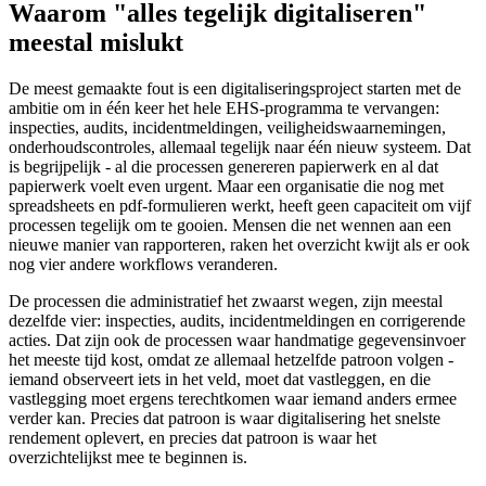
Waarom "alles tegelijk digitaliseren"
meestal mislukt
De meest gemaakte fout is een digitaliseringsproject starten met de
ambitie om in één keer het hele EHS-programma te vervangen:
inspecties, audits, incidentmeldingen, veiligheidswaarnemingen,
onderhoudscontroles, allemaal tegelijk naar één nieuw systeem. Dat
is begrijpelijk - al die processen genereren papierwerk en al dat
papierwerk voelt even urgent. Maar een organisatie die nog met
spreadsheets en pdf-formulieren werkt, heeft geen capaciteit om vijf
processen tegelijk om te gooien. Mensen die net wennen aan een
nieuwe manier van rapporteren, raken het overzicht kwijt als er ook
nog vier andere workflows veranderen.
De processen die administratief het zwaarst wegen, zijn meestal
dezelfde vier: inspecties, audits, incidentmeldingen en corrigerende
acties. Dat zijn ook de processen waar handmatige gegevensinvoer
het meeste tijd kost, omdat ze allemaal hetzelfde patroon volgen -
iemand observeert iets in het veld, moet dat vastleggen, en die
vastlegging moet ergens terechtkomen waar iemand anders ermee
verder kan. Precies dat patroon is waar digitalisering het snelste
rendement oplevert, en precies dat patroon is waar het
overzichtelijkst mee te beginnen is.