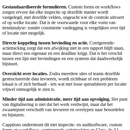
Gestandaardiseerde formulieren.
Custom forms en workflows
zorgen ervoor dat elke inspectie op dezelfde manier wordt
vastgelegd, met dezelfde velden, ongeacht wie de controle uitvoert
of op welke locatie. Dat is de voorwaarde voor elke vorm van
trendanalyse: zonder consistente vastlegging is vergelijken over tijd
of locatie niet mogelijk.
Directe koppeling tussen bevinding en actie.
Corrigerende-
actietracking zorgt dat een afwijking niet in een rapport blijft staan,
maar direct een eigenaar en een deadline krijgt. Dat is het verschil
tussen een lijst met bevindingen en een systeem dat daadwerkelijk
bijstuurt.
Overzicht over locaties.
Zodra meerdere sites of teams dezelfde
gestructureerde data invoeren, wordt zichtbaar of een probleem
lokaal is of zich herhaalt - iets wat met losse spreadsheets per locatie
vrijwel onmogelijk te zien is.
Minder tijd aan administratie, meer tijd aan opvolging.
Het punt
van digitalisering is niet dat het werk verdwijnt, maar dat het
zwaartepunt verschuift van invoeren en overtypen naar beoordelen
en bijsturen.
Capptions ondersteunt dit met inspectie- en auditsoftware, custom
forms en workflows, corrigerende-actietracking en Clara, de AI-