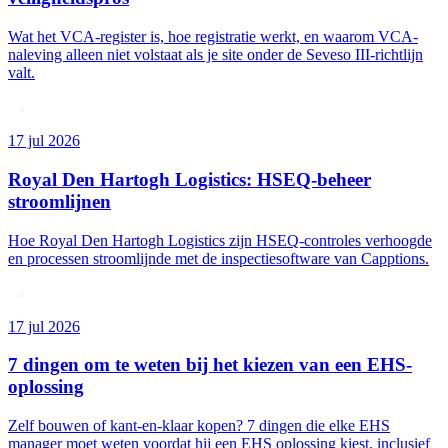
Wat het VCA-register is, hoe registratie werkt, en waarom VCA-
naleving alleen niet volstaat als je site onder de Seveso III-richtlijn
valt.
17 jul 2026
Royal Den Hartogh Logistics: HSEQ-beheer
stroomlijnen
Hoe Royal Den Hartogh Logistics zijn HSEQ-controles verhoogde
en processen stroomlijnde met de inspectiesoftware van Capptions.
17 jul 2026
7 dingen om te weten bij het kiezen van een EHS-
oplossing
Zelf bouwen of kant-en-klaar kopen? 7 dingen die elke EHS
manager moet weten voordat hij een EHS oplossing kiest, inclusief