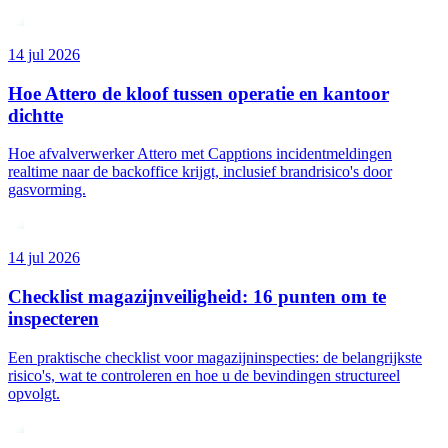
14 jul 2026
Hoe Attero de kloof tussen operatie en kantoor
dichtte
Hoe afvalverwerker Attero met Capptions incidentmeldingen
realtime naar de backoffice krijgt, inclusief brandrisico's door
gasvorming.
14 jul 2026
Checklist magazijnveiligheid: 16 punten om te
inspecteren
Een praktische checklist voor magazijninspecties: de belangrijkste
risico's, wat te controleren en hoe u de bevindingen structureel
opvolgt.