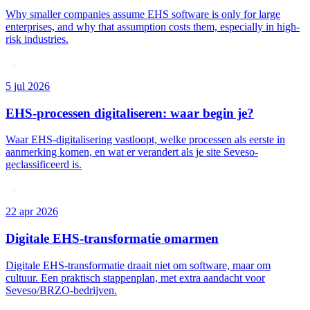
Why smaller companies assume EHS software is only for large
enterprises, and why that assumption costs them, especially in high-
risk industries.
5 jul 2026
EHS-processen digitaliseren: waar begin je?
Waar EHS-digitalisering vastloopt, welke processen als eerste in
aanmerking komen, en wat er verandert als je site Seveso-
geclassificeerd is.
22 apr 2026
Digitale EHS-transformatie omarmen
Digitale EHS-transformatie draait niet om software, maar om
cultuur. Een praktisch stappenplan, met extra aandacht voor
Seveso/BRZO-bedrijven.