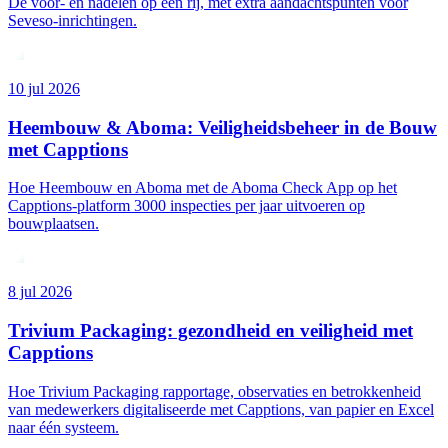
De voor- en nadelen op een rij, met extra aandachtspunten voor
Seveso-inrichtingen.
10 jul 2026
Heembouw & Aboma: Veiligheidsbeheer in de Bouw
met Capptions
Hoe Heembouw en Aboma met de Aboma Check App op het
Capptions-platform 3000 inspecties per jaar uitvoeren op
bouwplaatsen.
8 jul 2026
Trivium Packaging: gezondheid en veiligheid met
Capptions
Hoe Trivium Packaging rapportage, observaties en betrokkenheid
van medewerkers digitaliseerde met Capptions, van papier en Excel
naar één systeem.