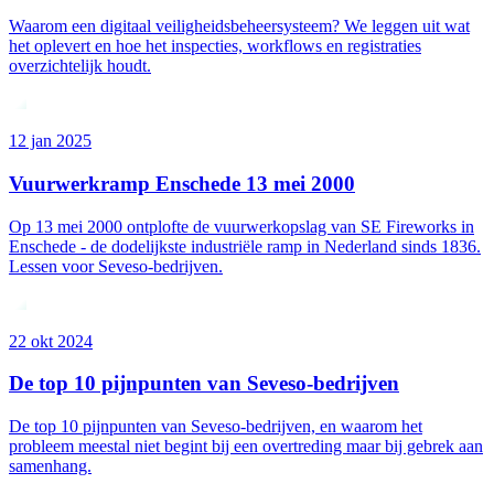
Waarom een digitaal veiligheidsbeheersysteem? We leggen uit wat
het oplevert en hoe het inspecties, workflows en registraties
overzichtelijk houdt.
12 jan 2025
Vuurwerkramp Enschede 13 mei 2000
Op 13 mei 2000 ontplofte de vuurwerkopslag van SE Fireworks in
Enschede - de dodelijkste industriële ramp in Nederland sinds 1836.
Lessen voor Seveso-bedrijven.
22 okt 2024
De top 10 pijnpunten van Seveso-bedrijven
De top 10 pijnpunten van Seveso-bedrijven, en waarom het
probleem meestal niet begint bij een overtreding maar bij gebrek aan
samenhang.