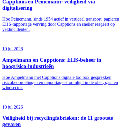
Capptions en Peinemann: veiligheid via
digitalisering
Hoe Peinemann, sinds 1954 actief in verticaal transport, papieren
EHS-rapportage verving door Capptions en sneller reageert op
veldincidenten.
10 jul 2026
Ampelmann en Capptions: EHS-beheer in
hoogrisico-industrieën
Hoe Ampelmann met Capptions digitale toolbox-gesprekken,
risicobeoordelingen en rapportage stroomlijnt in de olie-, gas- en
windsector.
10 jul 2026
Veiligheid bij recyclingfabrieken: de 11 grootste
gevaren