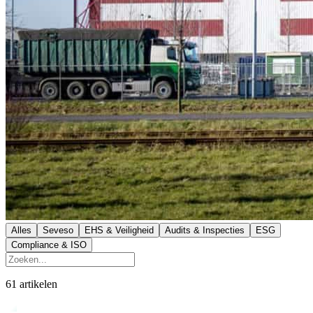
Alles
Seveso
EHS & Veiligheid
Audits & Inspecties
ESG
Compliance & ISO
61
artikelen