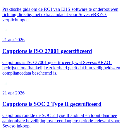
Praktische gids om de ROI van EHS-software te onderbouwen
richting directie, met extra aandacht voor Seveso/BRZO-
verplichtingen.
21 apr 2026
Capptions is ISO 27001 gecertificeerd
Capptions is ISO 27001 gecertificeerd, wat Seveso/BRZO-
bedrijven onafhankelijke zekerheid geeft dat hun veiligheids- en
compliancedata beschermd is.
21 apr 2026
Capptions is SOC 2 Type II gecertificeerd
Capptions rondde de SOC 2 Type II audit af en toont daarmee
aantoonbare beveiliging over een langere periode, relevant voor
Seveso inkoop.