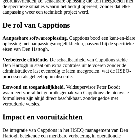
gebruiksvriendelijke, schaalbare oplossing die kon meegroeien met
de specifieke situaties waarin het bedrijf opereert, zonder dat elke
aanpassing weer een technisch project werd.
De rol van Capptions
Aanpasbare softwareoplossing.
Capptions bood een kant-en-klare
oplossing met aanpassingsmogelijkheden, passend bij de specifieke
eisen van Den Hartogh.
Verbeterde efficiëntie.
De schaalbaarheid van Capptions stelde
Den Hartogh in staat om extra controles uit te voeren zonder de
administratieve last evenredig te laten meegroeien, wat de HSEQ-
processen als geheel optimaliseerde.
Eenvoud en toegankelijkheid.
Veldsupervisor Peter Boodt
waardeert vooral het gebruiksgemak van Capptions: de nieuwste
formulieren zijn altijd direct beschikbaar, zonder gedoe met
verouderde versies.
Impact en vooruitzichten
De integratie van Capptions in het HSEQ-management van Den
Hartogh betekende een merkbare verbetering in operationele