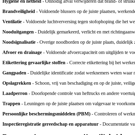
Hygiëne en netheid
- Onnodig afval verwijderen dat brand- of struik
Brandveiligheid
- Voldoende blussers op de juiste plaatsen, werkende 
Ventilatie
- Voldoende luchtverversing tegen stofophoping die het we
Nooduitgangen
- Duidelijk gemarkeerd, verlicht en met richtingaanw
Noodsignalisatie
- Overige noodborden op de juiste plaats, duidelijk 
Afvoer en drainage
- Voldoende afvoercapaciteit om uitglijden te vo
Etikettering gevaarlijke stoffen
- Correcte etikettering bij het wer
Gangpaden
- Duidelijke identificatie zodat werknemers weten waar m
Opslagrekken
- Schoon, vrij van beschadiging en op de juiste, veili
Laadperron
- Doorlopende controle van heftrucks en andere voertui
Trappen
- Leuningen op de juiste plaatsen om valgevaar te voorkomen
Persoonlijke beschermingsmiddelen (PBM)
- Controleren of werk
Inspectieregistratie gereedschap en apparatuur
- Documentatie van