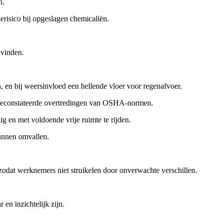
n.
ierisico bij opgeslagen chemicaliën.
 vinden.
, en bij weersinvloed een hellende vloer voor regenafvoer.
st geconstateerde overtredingen van OSHA-normen.
g en met voldoende vrije ruimte te rijden.
kunnen omvallen.
 zodat werknemers niet struikelen door onverwachte verschillen.
en inzichtelijk zijn.