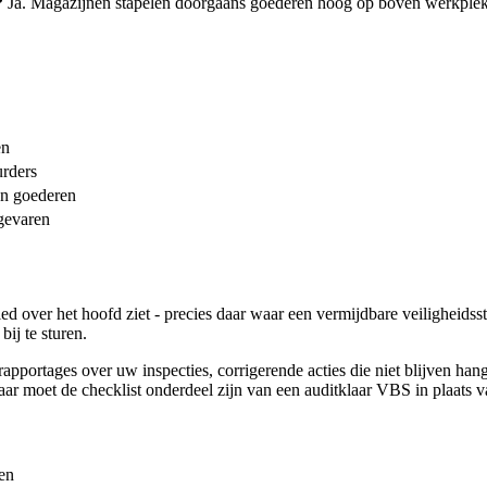
?
Ja. Magazijnen stapelen doorgaans goederen hoog op boven werkplekk
en
urders
an goederen
gevaren
ed over het hoofd ziet - precies daar waar een vermijdbare veiligheidssto
ij te sturen.
apportages over uw inspecties, corrigerende acties die niet blijven ha
aar moet de checklist onderdeel zijn van een auditklaar VBS in plaats 
en