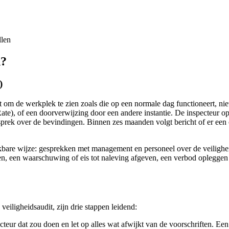
llen
d?
)
om de werkplek te zien zoals die op een normale dag functioneert, niet
te), of een doorverwijzing door een andere instantie. De inspecteur o
esprek over de bevindingen. Binnen zes maanden volgt bericht of er een
kbare wijze: gesprekken met management en personeel over de veiligheid
n, een waarschuwing of eis tot naleving afgeven, een verbod opleggen om
veiligheidsaudit, zijn drie stappen leidend:
teur dat zou doen en let op alles wat afwijkt van de voorschriften. Een