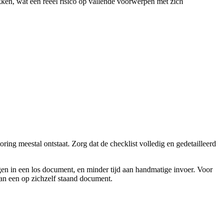
en, wat een reëel risico op vallende voorwerpen met zich
ring meestal ontstaat. Zorg dat de checklist volledig en gedetailleerd
ngen in een los document, en minder tijd aan handmatige invoer. Voor
van een op zichzelf staand document.