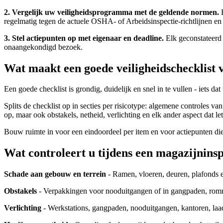
2. Vergelijk uw veiligheidsprogramma met de geldende normen.
E
regelmatig tegen de actuele OSHA- of Arbeidsinspectie-richtlijnen en
3. Stel actiepunten op met eigenaar en deadline.
Elk geconstateerd 
onaangekondigd bezoek.
Wat maakt een goede veiligheidschecklist 
Een goede checklist is grondig, duidelijk en snel in te vullen - iets 
Splits de checklist op in secties per risicotype: algemene controles 
op, maar ook obstakels, netheid, verlichting en elk ander aspect dat le
Bouw ruimte in voor een eindoordeel per item en voor actiepunten di
Wat controleert u tijdens een magazijninsp
Schade aan gebouw en terrein
- Ramen, vloeren, deuren, plafonds 
Obstakels
- Verpakkingen voor nooduitgangen of in gangpaden, rommel 
Verlichting
- Werkstations, gangpaden, nooduitgangen, kantoren, laadpe