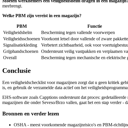
Moeten werknemers een veiligheidshelm dragen in een magazijn
meebrengt.
Welke PBM zijn vereist in een magazijn?
PBM
Functie
Veiligheidshelm
Bescherming tegen vallende voorwerpen
Veiligheidsschoenen
Voorkomt letsel door vallende of zware pakkett
Signalisatiekleding
Verbetert zichtbaarheid, ook voor voertuigbestu
Grijphandschoenen
Ondersteunt veilig vastpakken en verplaatsen v
Overall
Bescherming tegen mechanische en elektrische 
Conclusie
Een veiligheidschecklist voor magazijnen zorgt dat u geen kritiek gebi
is, en gebruik de verzamelde data actief om het veiligheidsprogramma b
EHS-software zoals Capptions ondersteunt dat proces: gedetailleerde r
magazijnen die onder Seveso/Brzo vallen, gaat het een stap verder - d
Bronnen en verder lezen
OSHA - meest voorkomende magazijnrisico's en PBM-richtlijn