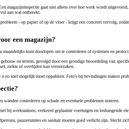
en magazijninspectie gaat niet alleen over hoe werk wordt uitgevoerd
 vul aan wat ontbreekt.
probleem - op papier of op de vloer - krijgt een concreet vervolg, zoda
voor een magazijn?
dat u maandelijks kunt doorlopen om te controleren of systemen en protoc
van gebouw en terrein, gevolgd door een grondige beoordeling van specif
tsel, ziekte of overlijden kan veroorzaken.
e u zo snel mogelijk moet oppakken. Foto's bij bevindingen maken prob
ectie?
en wanden controleren op schade en eventuele problemen noteren.
bij werkstations, verkeerd geplaatste voertuigen en loshangende elektr
rrons, pauzeruimtes en sanitair moeten goed verlicht zijn. Slecht zicht 