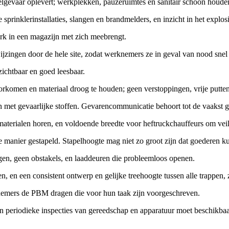
elgevaar oplevert; werkplekken, pauzeruimtes en sanitair schoon houde
sprinklerinstallaties, slangen en brandmelders, en inzicht in het explos
rk in een magazijn met zich meebrengt.
ijzingen door de hele site, zodat werknemers ze in geval van nood snel
zichtbaar en goed leesbaar.
orkomen en materiaal droog te houden; geen verstoppingen, vrije putten
ken met gevaarlijke stoffen. Gevarencommunicatie behoort tot de vaak
aterialen horen, en voldoende breedte voor heftruckchauffeurs om veili
ge manier gestapeld. Stapelhoogte mag niet zo groot zijn dat goederen 
gen, geen obstakels, en laaddeuren die probleemloos openen.
, en een consistent ontwerp en gelijke treehoogte tussen alle trappen,
nemers de PBM dragen die voor hun taak zijn voorgeschreven.
 periodieke inspecties van gereedschap en apparatuur moet beschikbaar 