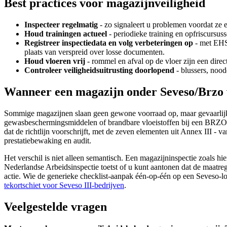
Best practices voor magazijnveiligheid
Inspecteer regelmatig
- zo signaleert u problemen voordat ze es
Houd trainingen actueel
- periodieke training en opfriscursuss
Registreer inspectiedata en volg verbeteringen op
- met EHS-
plaats van verspreid over losse documenten.
Houd vloeren vrij
- rommel en afval op de vloer zijn een direc
Controleer veiligheidsuitrusting doorlopend
- blussers, noo
Wanneer een magazijn onder Seveso/Brzo 
Sommige magazijnen slaan geen gewone voorraad op, maar gevaarlijk
gewasbeschermingsmiddelen of brandbare vloeistoffen bij een BRZO-inr
dat de richtlijn voorschrijft, met de zeven elementen uit Annex III - 
prestatiebewaking en audit.
Het verschil is niet alleen semantisch. Een magazijninspectie zoals 
Nederlandse Arbeidsinspectie toetst of u kunt aantonen dat de maatre
actie. Wie de generieke checklist-aanpak één-op-één op een Seveso-loc
tekortschiet voor Seveso III-bedrijven
.
Veelgestelde vragen