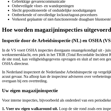
Gebrekkige gevarencommunicatie
Onbeveiligde vloer- en wandopeningen
Slecht gepositioneerde of onduidelijke nooduitgangen
Ontbrekende of onvolledige lockout/tagout-procedures
Verkeerd geplaatste of niet-functionerende draagbare blustoeste
Hoe worden magazijninspecties uitgevoer
Inspectie door de Arbeidsinspectie (NL) en OSHA (VS
In de VS voert OSHA inspecties doorgaans onaangekondigd uit - juist 
werknemersklacht, een piek in het TRIR (Total Recordable Incident Ra
de site rond, kan veiligheidsgegevens opvragen en sluit af met een g
OSHA-directeur.
In Nederland inspecteert de Nederlandse Arbeidsinspectie op vergelij
acuut gevaar. Na afloop kan de inspecteur adviseren over verbeteringe
overgaan bij een overtreding.
Uw eigen magazijninspectie
Voor interne inspecties, bijvoorbeeld als onderdeel van een periodieke 
1. Voer uw eigen walkaround uit.
Loop de site rond zoals een inspec