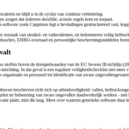
caleren en blijft u in de cyclus van continue verbetering.
en zorgen dat iedereen dezelfde, actuele regels kent en toepast.
software zoals Capptions legt u bevindingen gestructureerd vast, koppe
te oorzaak van struikel- en valincidenten, en belemmeren veilig heftruc
ddouches, EHBO-voorraad en persoonlijke beschermingsmiddelen horen i
valt
e stoffen boven de drempelwaarden van de EU Seveso III-richtlijn (2
ichting. In dat geval is een reguliere veiligheidschecklist niet meer 
van organisatie en personeel tot identificatie van zware ongevallengevar
hierboven beschreven richt zich op arbeidsveiligheid: vallen, heftruck
gelen ter beheersing van zware ongevallen daadwerkelijk werken - met h
atie plakt, mist die laag. Meer over waarom generieke software daar tek