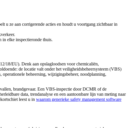
lt u ze aan corrigerende acties en houdt u voortgang zichtbaar in
kverkeer.
n elke inspectieronde thuis.
012/18/EU). Denk aan opslagloodsen voor chemicaliën,
voldoende: de locatie valt onder het veiligheidsbeheersysteem (VBS)
en, operationele beheersing, wijzigingsbeheer, noodplanning,
ongevallen, brandgevaar. Een VBS-inspectie door DCMR of de
erleidbare data, trendanalyse en een aantoonbare lijn van meting naar
ortschiet leest u in
waarom generieke safety management software